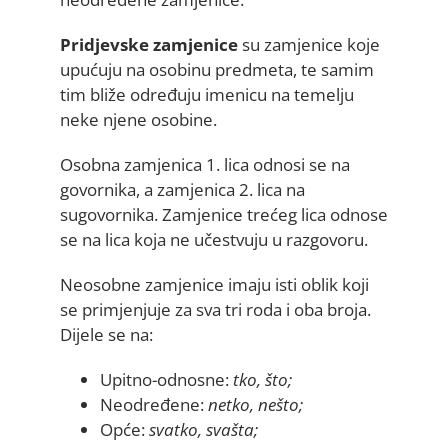
Pridjevske zamjenice
su zamjenice koje
upućuju na osobinu predmeta, te samim
tim bliže određuju imenicu na temelju
neke njene osobine.
Osobna zamjenica 1. lica odnosi se na
govornika, a zamjenica 2. lica na
sugovornika. Zamjenice trećeg lica odnose
se na lica koja ne učestvuju u razgovoru.
Neosobne zamjenice imaju isti oblik koji
se primjenjuje za sva tri roda i oba broja.
Dijele se na:
Upitno-odnosne:
t
ko, što;
Neodređene:
netko, nešto;
Opće:
svatko, svašta;