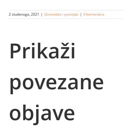
2 studenoga, 2021
|
Gramatika i pravopis
|
0 komentara
Prikaži
povezane
objave