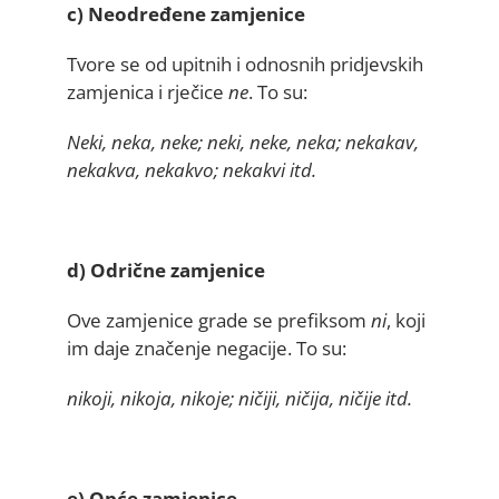
c) Neodređene zamjenice
Tvore se od upitnih i odnosnih pridjevskih
zamjenica i rječice
ne
. To su:
Neki, neka, neke; neki, neke, neka; nekakav,
nekakva, nekakvo; nekakvi itd.
d) Odrične zamjenice
Ove zamjenice grade se prefiksom
ni
, koji
im daje značenje negacije. To su:
nikoji, nikoja, nikoje; ničiji, ničija, ničije itd.
e) Opće zamjenice