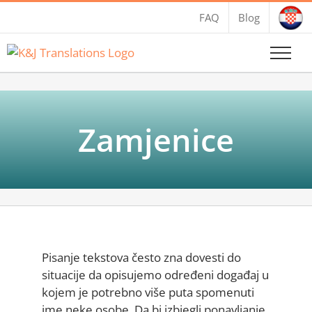
Skip
FAQ
Blog
to
content
Zamjenice
Pisanje tekstova često zna dovesti do
situacije da opisujemo određeni događaj u
kojem je potrebno više puta spomenuti
ime neke osobe. Da bi izbjegli ponavljanje