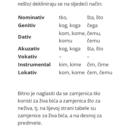
nešto)
dekliniraju se na sljedeći način:
Nominativ
tko,
šta, što
Genitiv
kog, koga
čega
kom, kome,
čemu,
Dativ
komu
čemu
Akuzativ
kog, koga
šta, što
Vokativ
–
–
Instrumental
kim, kime
čim, čime
Lokativ
kom, kome
čem, čemu
Bitno je naglasiti da se zamjenica
t
ko
koristi za živa bića a zamjenica
što
za
neživa, tj. na lijevoj strani tabele su
zamjenice za živa bića, a na desnoj za
predmete.