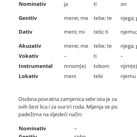
Nominativ
ja
ti
on
Genitiv
mene; me
tebe; te
njega; 
Dativ
meni; mi
tebi; ti
njemu
Akuzativ
mene; me
tebe; te
njega; 
Vokativ
–
ti
–
Instrumental
mnom(e)
tobom
njim(e)
Lokativ
meni
tebi
njemu
Osobna povratna zamjenica
sebe
ista je za
svih šest lica i za sva tri roda. Mijenja se po
padežima na sljedeći način:
Nominativ
–
Genitiv
sebe