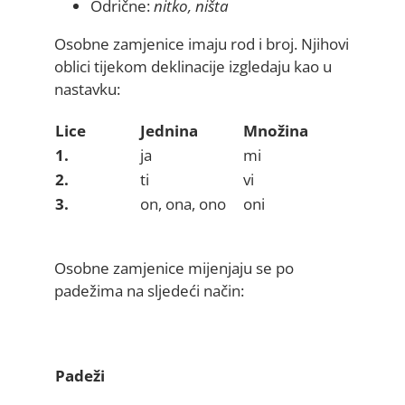
Odrične:
nitko, ništa
Osobne zamjenice imaju rod i broj. Njihovi
oblici tijekom deklinacije izgledaju kao u
nastavku:
Lice
Jednina
Množina
1.
ja
mi
2.
ti
vi
3.
on, ona, ono
oni
Osobne zamjenice mijenjaju se po
padežima na sljedeći način:
Padeži