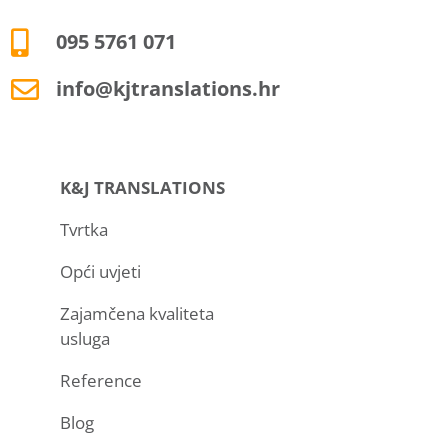
095 5761 071
info@kjtranslations.hr
K&J TRANSLATIONS
Tvrtka
Opći uvjeti
Zajamčena kvaliteta
usluga
Reference
Blog