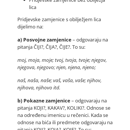
lica
Pridjevske zamjenice s obilježjem lica
dijelimo na:
a) Posvojne zamjenice
– odgovaraju na
pitanja ČIJI?, ČIJA?, ČIJE?. To su:
moj, moja, moje; tvoj, tvoja, tvoje; njegov,
njegova, njegovo; njen, njena, njeno;
naš, naša, naše; vaš, vaša, vaše; njihov,
njihova, njihovo itd.
b) Pokazne zamjenice
– odgovaraju na
pitanja KOJI?, KAKAV?, KOLIKI?. Odnose se
na određenu imenicu u rečenici. Kada se
odnose na bića ili predmete odgovaraju na
pitanja KOJI?, KOJA?, KOJE?. To su: