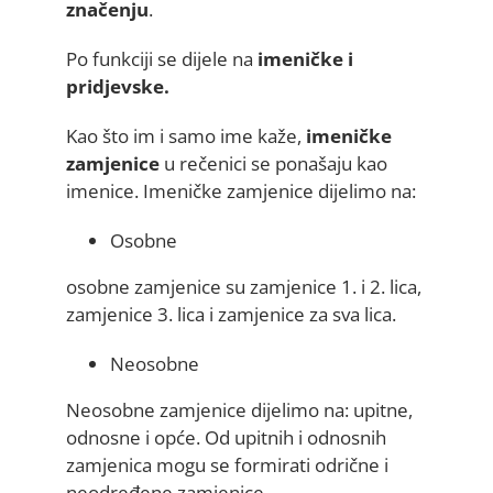
značenju
.
Po funkciji se dijele na
imeničke i
pridjevske.
Kao što im i samo ime kaže,
imeničke
zamjenice
u rečenici se ponašaju kao
imenice. Imeničke zamjenice dijelimo na:
Osobne
osobne zamjenice su zamjenice 1. i 2. lica,
zamjenice 3. lica i zamjenice za sva lica.
Neosobne
Neosobne zamjenice dijelimo na: upitne,
odnosne i opće. Od upitnih i odnosnih
zamjenica mogu se formirati odrične i
neodređene zamjenice.