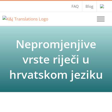
Skip
FAQ
Blog
to
content
Nepromjenjive
vrste riječi u
hrvatskom jeziku