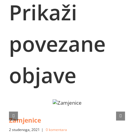
Prikaži
povezane
objave
Zamjenice
2 studenoga, 2021
|
0 komentara