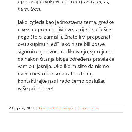
oponašaju zvukovi u prirodi (
av-av, mjau,
bum, tres
).
Iako izgleda kao jednostavna tema, greške
u vezi nepromjenjivih vrsta riječi su češće
nego što bi zamislili. Znate li vi prepoznati
ovu skupinu riječi? Iako niste bili posve
sigurni u njihovom razlikovanju, vjerujemo
da nakon čitanja bloga određena pravila će
vam biti jasnija. Ukoliko mislite da nismo
naveli nešto što smatrate bitnim,
kontaktirajte nas i rado ćemo poslušati
vaše prijedloge!
28 srpnja, 2021
|
Gramatika i pravopis
|
0 komentara