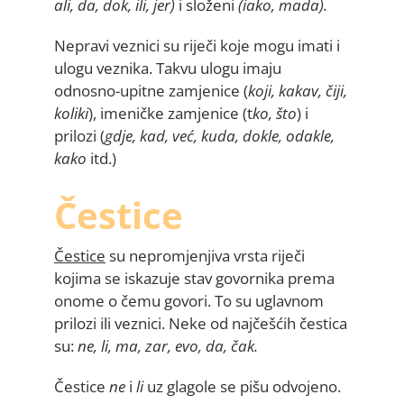
ali, da, dok, ili, jer)
i složeni
(iako, mada).
Nepravi veznici su riječi koje mogu imati i
ulogu veznika. Takvu ulogu imaju
odnosno-upitne zamjenice (
koji, kakav, čiji,
koliki
), imeničke zamjenice (t
ko, što
) i
prilozi (
gdje, kad, već, kuda, dokle, odakle,
kako
itd.)
Čestice
Čestice
su nepromjenjiva vrsta riječi
kojima se iskazuje stav govornika prema
onome o čemu govori. To su uglavnom
prilozi ili veznici. Neke od najčešćih čestica
su:
ne, li, ma, zar, evo, da, čak.
Čestice
ne
i
li
uz glagole se pišu odvojeno.