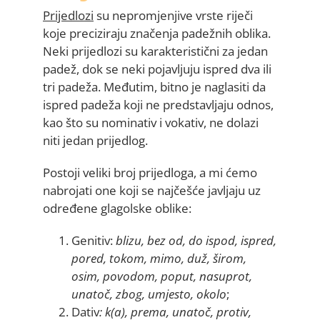
Prijedlozi
su nepromjenjive vrste riječi
koje preciziraju značenja padežnih oblika.
Neki prijedlozi su karakteristični za jedan
padež, dok se neki pojavljuju ispred dva ili
tri padeža. Međutim, bitno je naglasiti da
ispred padeža koji ne predstavljaju odnos,
kao što su nominativ i vokativ, ne dolazi
niti jedan prijedlog.
Postoji veliki broj prijedloga, a mi ćemo
nabrojati one koji se najčešće javljaju uz
određene glagolske oblike:
Genitiv:
blizu, bez od, do ispod, ispred,
pored, tokom, mimo, duž, širom,
osim, povodom, poput, nasuprot,
unatoč, zbog, umjesto, okolo
;
Dativ
: k(a), prema, unatoč, protiv,