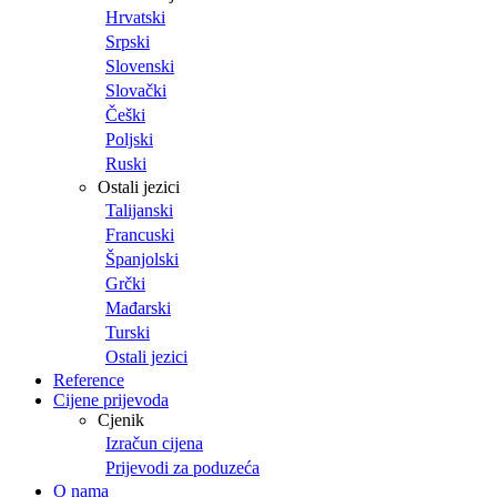
Hrvatski
Srpski
Slovenski
Slovački
Češki
Poljski
Ruski
Ostali jezici
Talijanski
Francuski
Španjolski
Grčki
Mađarski
Turski
Ostali jezici
Reference
Cijene prijevoda
Cjenik
Izračun cijena
Prijevodi za poduzeća
O nama