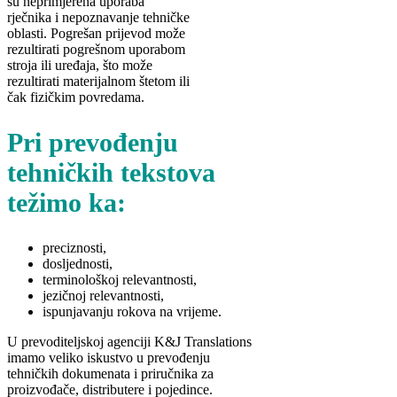
su neprimjerena uporaba
rječnika i nepoznavanje tehničke
oblasti. Pogrešan prijevod može
rezultirati pogrešnom uporabom
stroja ili uređaja, što može
rezultirati materijalnom štetom ili
čak fizičkim povredama.
Pri prevođenju
tehničkih tekstova
težimo ka:
preciznosti,
dosljednosti,
terminološkoj relevantnosti,
jezičnoj relevantnosti,
ispunjavanju rokova na vrijeme.
U prevoditeljskoj agenciji K&J Translations
imamo veliko iskustvo u prevođenju
tehničkih dokumenata i priručnika za
proizvođače, distributere i pojedince.