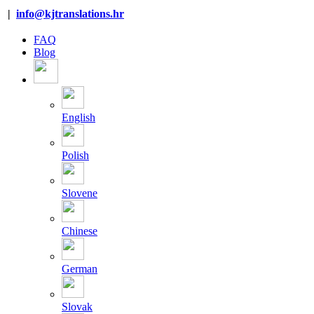
Skip
|
info@kjtranslations.hr
to
content
FAQ
Blog
English
Polish
Slovene
Chinese
German
Slovak