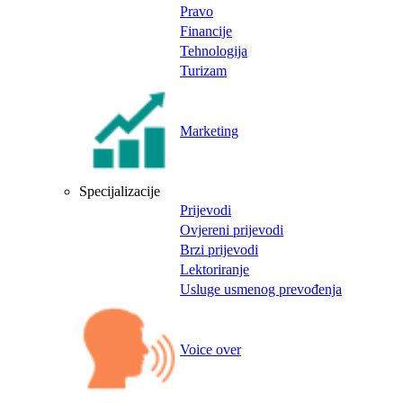
Pravo
Financije
Tehnologija
Turizam
Marketing
Specijalizacije
Prijevodi
Ovjereni prijevodi
Brzi prijevodi
Lektoriranje
Usluge usmenog prevođenja
Voice over