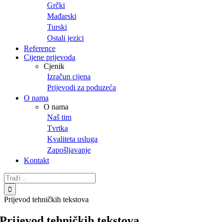
Grčki
Mađarski
Turski
Ostali jezici
Reference
Cijene prijevoda
Cjenik
Izračun cijena
Prijevodi za poduzeća
O nama
O nama
Naš tim
Tvrtka
Kvaliteta usluga
Zapošljavanje
Kontakt
Traži...
Prijevod tehničkih tekstova
Prijevod tehničkih tekstova