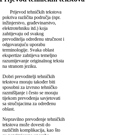
Prijevod tehničkih tekstova
pokriva različita područja (npr.
inžinjerstvo, građevinarstvo,
elektrotehniku itd.) koja
zahtijevaju od svakog
prevoditelja određenu stručnost i
odgovarajuću uporabu
terminologije. Svaka oblast
ekspertize zahtijeva temeljno
razumijevanje originalnog teksta
na stranom jeziku.
Dobri prevoditelji tehničkih
tekstova moraju također biti
sposobni za izvrsno tehničko
razmišljanje i često se moraju
tijekom prevođenja savjetovati
sa stručnjacima za određenu
oblast.
Nepravilno prevođenje tehničkih
tekstova može dovesti do
različitih komplikacija, kao što