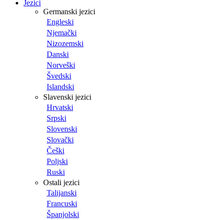
Jezici
Germanski jezici
Engleski
Njemački
Nizozemski
Danski
Norveški
Švedski
Islandski
Slavenski jezici
Hrvatski
Srpski
Slovenski
Slovački
Češki
Poljski
Ruski
Ostali jezici
Talijanski
Francuski
Španjolski