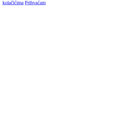
kolačićima
Prihvaćam
Go
to
Top