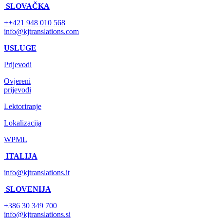
SLOVAČKA
++421 948 010 568
info@kjtranslations.com
USLUGE
Prijevodi
Ovjereni
prijevodi
Lektoriranje
Lokalizacija
WPML
ITALIJA
info@kjtranslations.it
SLOVENIJA
+386 30 349 700
info@kjtranslations.si