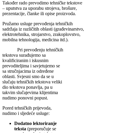
Također rado prevodimo tehničke tekstove
– uputstva za uporabu strojeva, brošure,
prezentacije, članke ili opise proizvoda.
Pružamo usluge prevođenja tehničkih
sadržaja iz različitih oblasti (građevinarstvo,
elektrotehnika, strojarstvo, zrakoplovstvo,
mobilna tehnologija, medicina itd.).
Pri prevođenju tehničkih
tekstova surađujemo sa
kvalificiranim i iskusnim
prevoditeljima i savjetujemo se
sa stručnjacima iz određene
oblasti. Svjesni smo da se u
slučaju tehničkih tekstova veliki
dio tekstova ponavlja, pa u
takvim slučajevima klijentima
nudimo ponovni popust.
Pored tehničkih prijevoda,
nudimo i sljedeće usluge:
Dodatno lektoriranje
teksta
(preporučuje se