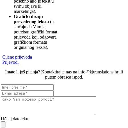
posebno ako je tekst u
svrhu objave ili
marketinga).
Grafički dizajn
prevedenog teksta
(u
slučaju da Vam je
potreban grafički format
prijevoda koji odgovara
grafičkom formatu
originalnog teksta).
Cijene prijevoda
Prijevodi
Imate li još pitanja? Kontaktirajte nas na info@kjtranslations.hr ili
putem obrasca ispod.
Učitaj datoteku