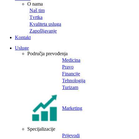
O nama
Naš tim
Tvrtka
Kvaliteta usluga
Zapošljavanje
Kontakt
Usluge
Područja prevođenja
Medicina
Pravo
Financije
Tehnologija
Turizam
Marketing
Specijalizacije
Prijevodi