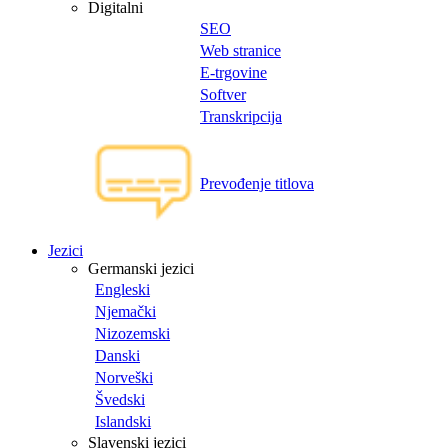
Digitalni
SEO
Web stranice
E-trgovine
Softver
Transkripcija
Prevođenje titlova
Jezici
Germanski jezici
Engleski
Njemački
Nizozemski
Danski
Norveški
Švedski
Islandski
Slavenski jezici