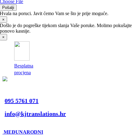
Choose File
Pošalji
Hvala na poruci. Javit ćemo Vam se što je prije moguće.
×
Došlo je do pogreške tijekom slanja Vaše poruke. Molimo pokušajte
ponovo kasnije.
×
Besplatna
procjena
095 5761 071
info@kjtranslations.hr
MEĐUNARODNI