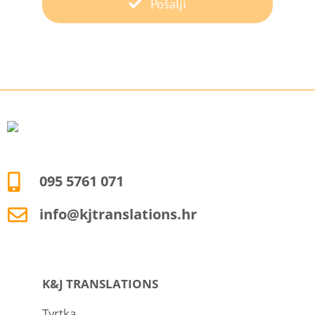
Pošalji
095 5761 071
info@kjtranslations.hr
K&J TRANSLATIONS
Tvrtka