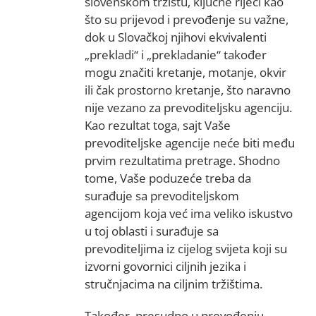
slovenskom tržištu, ključne riječi kao
što su prijevod i prevođenje su važne,
dok u Slovačkoj njihovi ekvivalenti
„prekladi“ i „prekladanie“ također
mogu značiti kretanje, motanje, okvir
ili čak prostorno kretanje, što naravno
nije vezano za prevoditeljsku agenciju.
Kao rezultat toga, sajt Vaše
prevoditeljske agencije neće biti među
prvim rezultatima pretrage. Shodno
tome, Vaše poduzeće treba da
surađuje sa prevoditeljskom
agencijom koja već ima veliko iskustvo
u toj oblasti i surađuje sa
prevoditeljima iz cijelog svijeta koji su
izvorni govornici ciljnih jezika i
stručnjacima na ciljnim tržištima.
Također, presudno u prevođenju