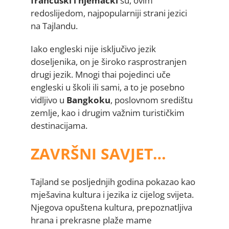
francuski i njemački
su, ovim
redoslijedom, najpopularniji strani jezici
na Tajlandu.
Iako engleski nije isključivo jezik
doseljenika, on je široko rasprostranjen
drugi jezik. Mnogi thai pojedinci uče
engleski u školi ili sami, a to je posebno
vidljivo u
Bangkoku
, poslovnom središtu
zemlje, kao i drugim važnim turističkim
destinacijama.
ZAVRŠNI SAVJET…
Tajland se posljednjih godina pokazao kao
mješavina kultura i jezika iz cijelog svijeta.
Njegova opuštena kultura, prepoznatljiva
hrana i prekrasne plaže mame