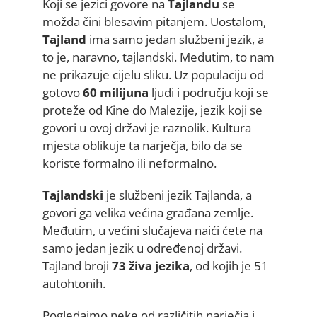
Koji se jezici govore na
Tajlandu
se
možda čini blesavim pitanjem. Uostalom,
Tajland
ima samo jedan službeni jezik, a
to je, naravno, tajlandski. Međutim, to nam
ne prikazuje cijelu sliku. Uz populaciju od
gotovo
60 milijuna
ljudi i području koji se
proteže od Kine do Malezije, jezik koji se
govori u ovoj državi je raznolik. Kultura
mjesta oblikuje ta narječja, bilo da se
koriste formalno ili neformalno.
Tajlandski
je službeni jezik Tajlanda, a
govori ga velika većina građana zemlje.
Međutim, u većini slučajeva naići ćete na
samo jedan jezik u određenoj državi.
Tajland broji
73 živa jezika
, od kojih je 51
autohtonih.
Pogledajmo neke od različitih narječja i