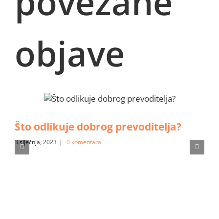
povezane
objave
Što odlikuje dobrog prevoditelja?
3 siječnja, 2023
|
0 komentara