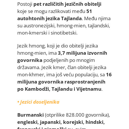
Postoji
pet različitih jezičnih obitelji
koje se mogu razlikovati među
51
autohtonih jezika Tajlanda
. Među njima
su austronezijski, hmong-mien, tajlandski,
mon-kmerski i sinotibetski.
Jezik hmong, koji je dio obitelji jezika
hmong-mien, ima
3,7 milijuna izvornih
govornika
podjeljenih po mnogim
državama. Jezik kmer, član obitelji jezika
mon-khmer, ima još veću populaciju, sa
16
milijuna govornika rasprostranjenih
po Kambodži, Tajlandu i Vijetnamu
.
• Jezici doseljenika
Burmanski
(otprilike 828.000 govornika),
engleski, japanski, korejski, hindski,