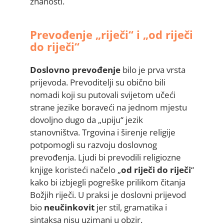
znanosti.
Prevođenje „riječi“ i „od riječi
do riječi“
Doslovno prevođenje
bilo je prva vrsta
prijevoda. Prevoditelji su obično bili
nomadi koji su putovali svijetom učeći
strane jezike boraveći na jednom mjestu
dovoljno dugo da „upiju“ jezik
stanovništva. Trgovina i širenje religije
potpomogli su razvoju doslovnog
prevođenja. Ljudi bi prevodili religiozne
knjige koristeći načelo „
od riječi do riječi
“
kako bi izbjegli pogreške prilikom čitanja
Božjih riječi. U praksi je doslovni prijevod
bio
neučinkovit
jer stil, gramatika i
sintaksa nisu uzimani u obzir.