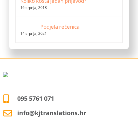
Koliko košta jedan prijevod?
16 srpnja, 2018
Podjela rečenica
14 srpnja, 2021
095 5761 071
info@kjtranslations.hr