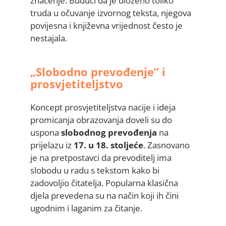
značenje. Budući da je uloženo toliko
truda u očuvanje izvornog teksta, njegova
povijesna i književna vrijednost često je
nestajala.
„Slobodno prevođenje” i
prosvjetiteljstvo
Koncept prosvjetiteljstva nacije i ideja
promicanja obrazovanja doveli su do
uspona
slobodnog prevođenja
na
prijelazu iz
17. u 18. stoljeće
. Zasnovano
je na pretpostavci da prevoditelj ima
slobodu u radu s tekstom kako bi
zadovoljio čitatelja. Popularna klasična
djela prevedena su na način koji ih čini
ugodnim i laganim za čitanje.