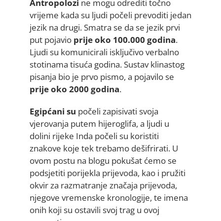
Antropolozi
ne mogu odrediti točno
vrijeme kada su ljudi počeli prevoditi jedan
jezik na drugi. Smatra se da se jezik prvi
put pojavio
prije oko 100.000 godina
.
Ljudi su komunicirali isključivo verbalno
stotinama tisuća godina. Sustav klinastog
pisanja bio je prvo pismo, a pojavilo se
prije oko 2000 godina
.
Egipćani su
počeli zapisivati svoja
vjerovanja putem hijeroglifa, a ljudi u
dolini rijeke Inda počeli su koristiti
znakove koje tek trebamo dešifrirati. U
ovom postu na blogu pokušat ćemo se
podsjetiti porijekla prijevoda, kao i pružiti
okvir za razmatranje značaja prijevoda,
njegove vremenske kronologije, te imena
onih koji su ostavili svoj trag u ovoj