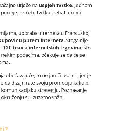
značajno utječe na
uspjeh
tvrtke
. Jednom
očinje jer ćete tvrtku trebati učiniti
 zemljama, uporaba interneta u Francuskoj
kupovinu putem interneta
. Stoga nije
od
120 tisuća internetskih trgovina
, što
a nekim podacima, očekuje se da će se
ama.
ja obećavajuće, to ne jamči uspjeh, jer je
e da dizajnirate svoju promociju kako bi
u komunikacijsku strategiju. Poznavanje
 okruženju su izuzetno važni.
ti?