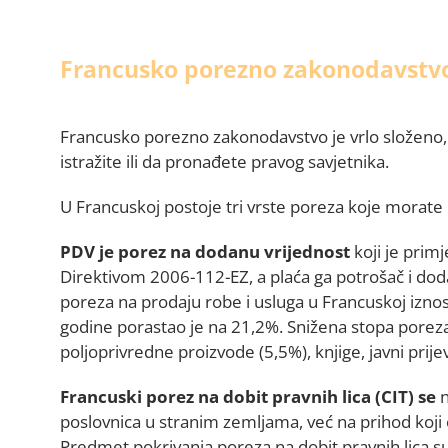
Francusko porezno zakonodavstvo
Francusko porezno zakonodavstvo je vrlo složeno, 
istražite ili da pronađete pravog savjetnika.
U Francuskoj postoje tri vrste poreza koje morate 
PDV je porez na dodanu vrijednost
koji je primj
Direktivom 2006-112-EZ, a plaća ga potrošač i doda
poreza na prodaju robe i usluga u Francuskoj iznos
godine porastao je na 21,2%. Snižena stopa porez
poljoprivredne proizvode (5,5%), knjige, javni prije
Francuski porez na dobit pravnih lica (CIT) se
n
poslovnica u stranim zemljama, već na prihod koji 
Predmet pokrivanja poreza na dobit pravnih lica su 