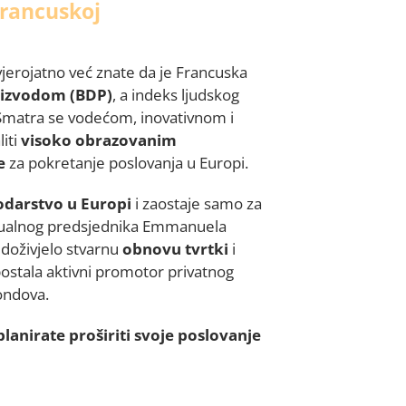
Francuskoj
jerojatno već znate da je Francuska
oizvodom (BDP)
, a indeks ljudskog
 Smatra se vodećom, inovativnom i
iti
visoko obrazovanim
e
za pokretanje poslovanja u Europi.
odarstvo
u Europi
i zaostaje samo za
ualnog predsjednika Emmanuela
doživjelo stvarnu
obnovu tvrtki
i
postala aktivni promotor privatnog
fondova.
lanirate proširiti svoje poslovanje