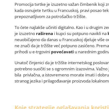
Promocija tvrtke je izuzetno važan čimbenik koji 
kada osnujete tvrtku u Francuskoj, pravi posao tek p
prepoznatljivom za potrošačko tržište.
To ćete najlakše učiniti digitalno. Kao i u drugim
je izuzetno
raširena
i kupci su potpuno navikli na
neuobičajeno da danas u Francuskoj djeluje više 
ne znači da je tržište već potpuno zasićeno. Prem
prihodi u e-trgovini
povećavati
u narednim godin
Unatoč činjenici da je tržište internetskog poslovan
potrebno suočiti se s ogromnim izazovima. Važno j
bila privlačna, a istovremeno morate imati i dobr
stranog jezika i prilagođavanje proizvoda lokalnom
Koje strategije oglašavanja koristi