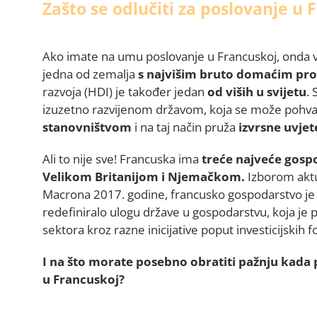
Zašto se odlučiti za poslovanje u 
Ako imate na umu poslovanje u Francuskoj, onda v
jedna od zemalja
s najvišim bruto domaćim pr
razvoja (HDI) je također jedan
od viših u svijetu
.
izuzetno razvijenom državom, koja se može pohval
stanovništvom
i na taj način pruža
izvrsne
uvjet
Ali to nije sve! Francuska ima
treće
najveće
gosp
Velikom Britanijom i Njemačkom.
Izborom akt
Macrona 2017. godine, francusko gospodarstvo je 
redefiniralo ulogu države u gospodarstvu, koja je 
sektora kroz razne inicijative poput investicijskih 
I na što morate posebno obratiti pažnju kada p
u Francuskoj?