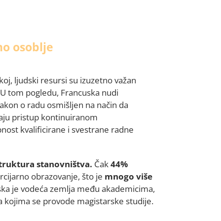
o osoblje
, ljudski resursi su izuzetno važan
e. U tom pogledu, Francuska nudi
 zakon o radu osmišljen na način da
aju pristup kontinuiranom
ost kvalificirane i svestrane radne
truktura stanovništva.
Čak
44%
rcijarno obrazovanje, što je
mnogo više
ska je vodeća zemlja među akademicima,
a na kojima se provode magistarske studije.