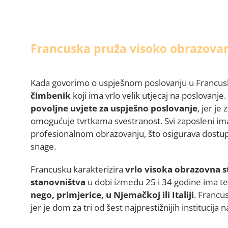
Francuska pruža visoko obrazovan
Kada govorimo o uspješnom poslovanju u Francuskoj
čimbenik
koji ima vrlo velik utjecaj na poslovanj
povoljne uvjete za uspješno poslovanje
, jer je
omogućuje tvrtkama svestranost. Svi zaposleni im
profesionalnom obrazovanju, što osigurava dostupn
snage.
Francusku karakterizira
vrlo visoka obrazovna s
stanovništva
u dobi između 25 i 34 godine ima te
nego, primjerice, u Njemačkoj ili Italiji
. Francu
jer je dom za tri od šest najprestižnijih institucij