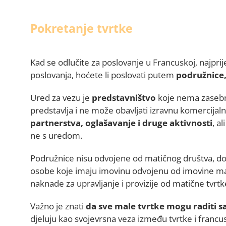
Pokretanje tvrtke
Kad se odlučite za poslovanje u Francuskoj, najprij
poslovanja, hoćete li poslovati putem
podružnice, 
Ured za vezu je
predstavništvo
koje nema zasebn
predstavlja i ne može obavljati izravnu komercijal
partnerstva, oglašavanje i druge aktivnosti
, a
ne s uredom.
Podružnice nisu odvojene od matičnog društva, do
osobe koje imaju imovinu odvojenu od imovine mat
naknade za upravljanje i provizije od matične tvrtk
Važno je znati
da sve male tvrtke mogu raditi
djeluju kao svojevrsna veza između tvrtke i francus