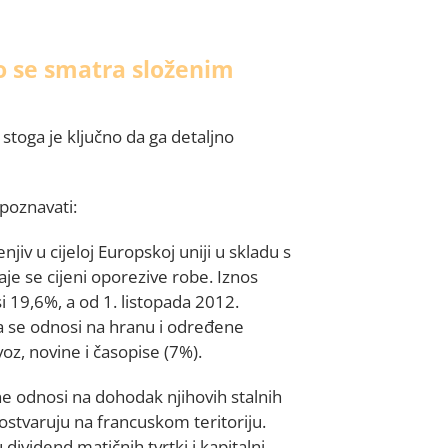
 se smatra složenim
stoga je ključno da ga detaljno
poznavati:
enjiv u cijeloj Europskoj uniji u skladu s
je se cijeni oporezive robe. Iznos
i 19,6%, a od 1. listopada 2012.
a se odnosi na hranu i određene
voz, novine i časopise (7%).
e odnosi na dohodak njihovih stalnih
ostvaruju na francuskom teritoriju.
dividend matičnih tvrtki i kapitalni