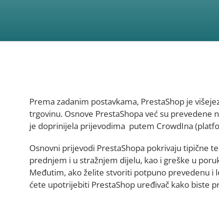
Prema zadanim postavkama, PrestaShop je višejezi
trgovinu. Osnove PrestaShopa već su prevedene na
je doprinijela prijevodima putem CrowdIna (platf
Osnovni prijevodi PrestaShopa pokrivaju tipične tek
prednjem i u stražnjem dijelu, kao i greške u por
Međutim, ako želite stvoriti potpuno prevedenu i 
ćete upotrijebiti PrestaShop uređivač kako biste pr