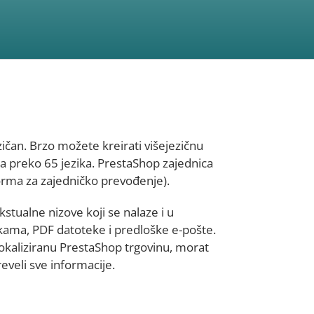
čan. Brzo možete kreirati višejezičnu
 preko 65 jezika. PrestaShop zajednica
orma za zajedničko prevođenje).
stualne nizove koji se nalaze i u
ukama, PDF datoteke i predloške e-pošte.
lokaliziranu PrestaShop trgovinu, morat
eveli sve informacije.