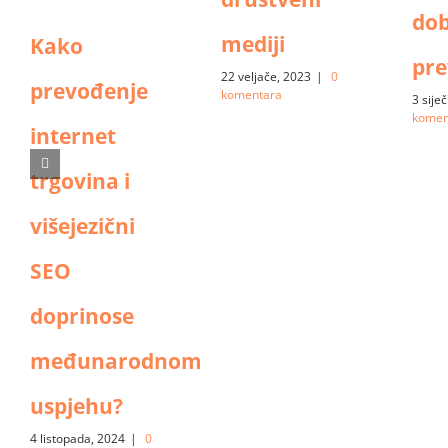
do
mediji
Kako
pre
22 veljače, 2023
|
0
prevođenje
komentara
3 sije
komen
internet
trgovina i
višejezični
SEO
doprinose
međunarodnom
uspjehu?
4 listopada, 2024
|
0