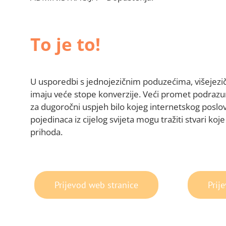
To je to!
U usporedbi s jednojezičnim poduzećima, višejezični
imaju veće stope konverzije. Veći promet podrazum
za dugoročni uspjeh bilo kojeg internetskog poslova
pojedinaca iz cijelog svijeta mogu tražiti stvari ko
prihoda.
Prijevod web stranice
Prij