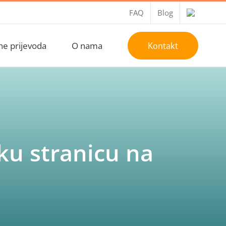
FAQ
Blog
ne prijevoda
O nama
Kontakt
sku stranicu na