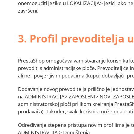
onemogućiti jezike u LOKALIZACIJA> jezici, ako ne ž
završeni.
3. Profil prevoditelja
PrestaShop omogućava vam stvaranje korisnika koji
prevoditi s administracijske ploče. Prevoditelj će i
ali ne i povjerljivim podacima (kupci, dobavljači, pro
Dodavanje novog prevoditelja prilično je jednosta
na ADMINISTRACIJA> ZAPOSLENI> NOVI ZAPOSLENI
administratorskoj ploči prilikom kreiranja PrestaShop
prodavača). Također, svaki korisnik može odabrati i 
Određivanje stepena pristupa novim profilima je t
ADMINISTRACIJA > Dopuštenja.