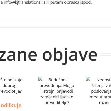
 na info@kjtranslations.rs ili putem obrasca ispod.
ezane objave
 odlikuje