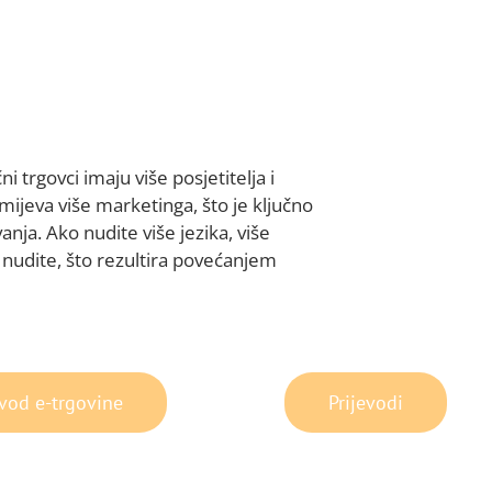
 trgovci imaju više posjetitelja i
ijeva više marketinga, što je ključno
nja. Ako nudite više jezika, više
je nudite, što rezultira povećanjem
evod e-trgovine
Prijevodi