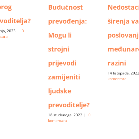
brog
Budućnost
Nedostac
voditelja?
prevođenja:
širenja v
čnja, 2023
|
0
Mogu li
poslovanj
tara
strojni
međunar
prijevodi
razini
14 listopada, 202
zamijeniti
komentara
ljudske
prevoditelje?
18 studenoga, 2022
|
0
komentara