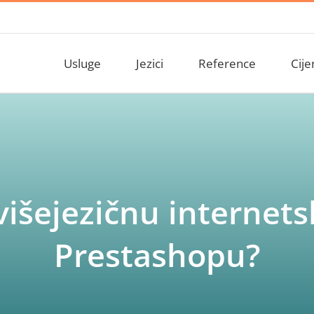
Usluge
Jezici
Reference
Cije
višejezičnu internet
Prestashopu?