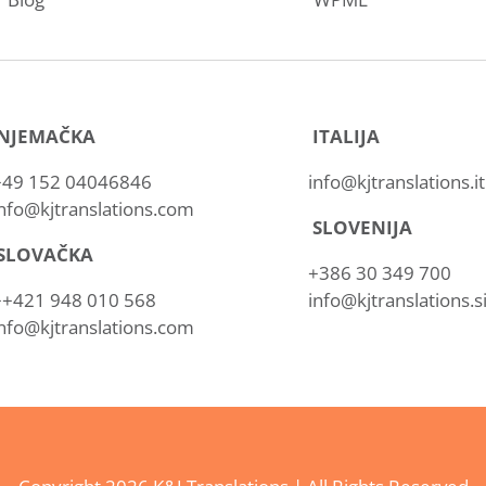
NJEMAČKA
ITALIJA
+49 152 04046846
info@kjtranslations.it
nfo@kjtranslations.com
SLOVENIJA
SLOVAČKA
+386 30 349 700
++421 948 010 568
info@kjtranslations.s
nfo@kjtranslations.com