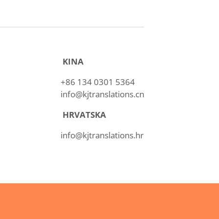
KINA
+86 134 0301 5364
info@kjtranslations.cn
HRVATSKA
i
info@kjtranslations.hr