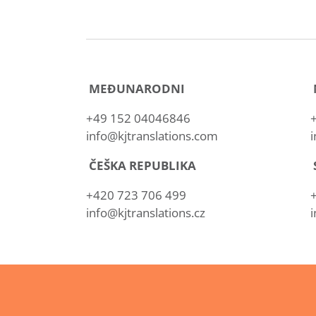
MEĐUNARODNI
+49 152 04046846
info@kjtranslations.com
i
ČEŠKA REPUBLIKA
+420 723 706 499
info@kjtranslations.cz
i