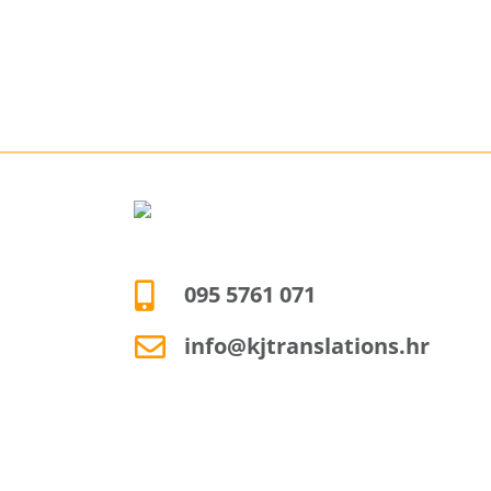
095 5761 071
info@kjtranslations.hr