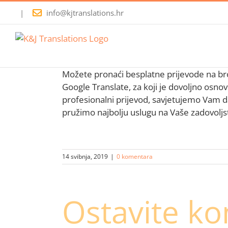
Skip
|
info@kjtranslations.hr
to
content
Možete pronaći besplatne prijevode na bro
Google Translate, za koji je dovoljno osno
profesionalni prijevod, savjetujemo Vam d
pružimo najbolju uslugu na Vaše zadovoljs
14 svibnja, 2019
|
0 komentara
Ostavite k