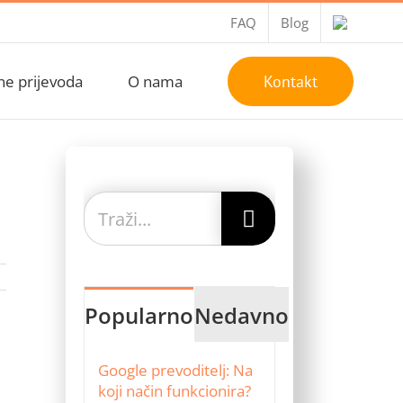
FAQ
Blog
ne prijevoda
O nama
Kontakt
Traži...
Popularno
Nedavno
Google prevoditelj: Na
koji način funkcionira?