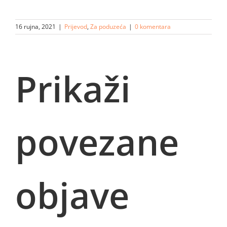
16 rujna, 2021
|
Prijevod
,
Za poduzeća
|
0 komentara
Prikaži
povezane
objave