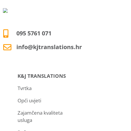
095 5761 071
info@kjtranslations.hr
K&J TRANSLATIONS
Tvrtka
Opći uvjeti
Zajamčena kvaliteta
usluga