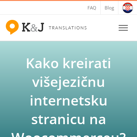
Skip
FAQ
Blog
to
content
Kako kreirati
višejezičnu
internetsku
stranicu na