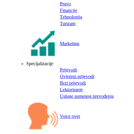
Pravo
Financije
Tehnologija
Turizam
Marketing
Specijalizacije
Prijevodi
Ovjereni prijevodi
Brzi prijevodi
Lektoriranje
Usluge usmenog prevođenja
Voice over