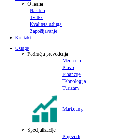
O nama
Naš tim
Tvrtka
Kvaliteta usluga
Zapošljavanje
Kontakt
Usluge
Područja prevođenja
Medicina
Pravo
Financije
Tehnologija
Turizam
Marketing
Specijalizacije
Prijevodi