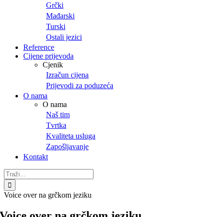
Grčki
Mađarski
Turski
Ostali jezici
Reference
Cijene prijevoda
Cjenik
Izračun cijena
Prijevodi za poduzeća
O nama
O nama
Naš tim
Tvrtka
Kvaliteta usluga
Zapošljavanje
Kontakt
Traži...
Voice over na grčkom jeziku
Voice over na grčkom jeziku