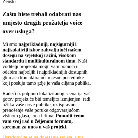
Ženski
Zašto biste trebali odabrati nas
umjesto drugih pružatelja voice
over usluga?
Mi smo
najprikladniji, najsigurniji i
najisplativiji izbor zahvaljujući našem
dosegu na svjetskoj razini, visokom
standardu i multikulturalnom timu.
Naši
voditelji projekata mogu vam pomoći u
odabiru najboljih i najprikladnijih dostupnih
glumaca kontaktirajući mjesne posrednike
koji posluju tamo gdje je vaša ciljana publika.
Radeći iz potpuno lokaliziranog scenarija vaš
gotov projekt će biti temeljito izmijenjen, radi
užitka vaše nove publike, uz ispravno
prenošenje vaše poruke odgovarajućom
visinom glasa, tona i ritma
.
Ponudit ćemo
vam svoj rad u željenom formatu,
spreman za unos u vaš projekt
.
Usredotočite se na dosezanje svijeta, a mi