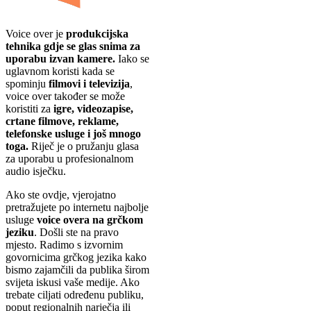
Voice over je
produkcijska
tehnika gdje se glas snima za
uporabu izvan kamere.
Iako se
uglavnom koristi kada se
spominju
filmovi i televizija
,
voice over također se može
koristiti za
igre, videozapise,
crtane filmove, reklame,
telefonske usluge i još mnogo
toga.
Riječ je o pružanju glasa
za uporabu u profesionalnom
audio isječku.
Ako ste ovdje, vjerojatno
pretražujete po internetu najbolje
usluge
voice overa na grčkom
jeziku
. Došli ste na pravo
mjesto. Radimo s izvornim
govornicima grčkog jezika kako
bismo zajamčili da publika širom
svijeta iskusi vaše medije. Ako
trebate ciljati određenu publiku,
poput regionalnih narječja ili