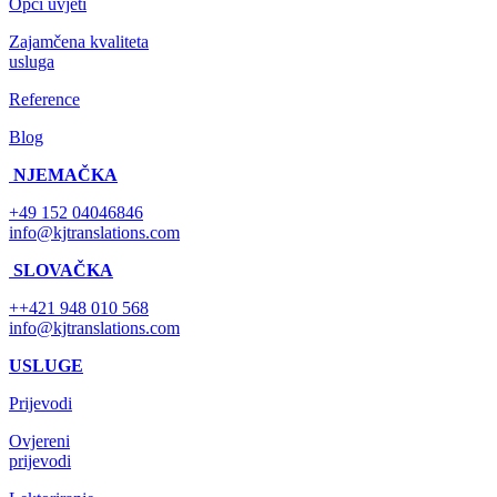
Opći uvjeti
Zajamčena kvaliteta
usluga
Reference
Blog
NJEMAČKA
+49 152 04046846
info@kjtranslations.com
SLOVAČKA
++421 948 010 568
info@kjtranslations.com
USLUGE
Prijevodi
Ovjereni
prijevodi