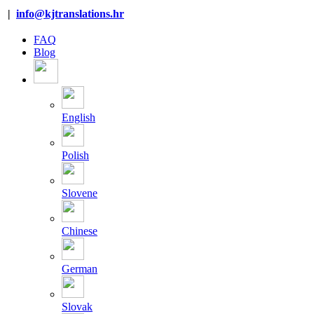
Skip
|
info@kjtranslations.hr
to
content
FAQ
Blog
English
Polish
Slovene
Chinese
German
Slovak