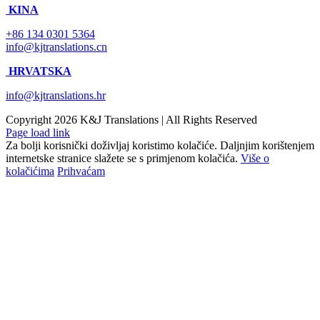
KINA
+86 134 0301 5364
info@kjtranslations.cn
HRVATSKA
info@kjtranslations.hr
Copyright
2026 K&J Translations | All Rights Reserved
Page load link
Za bolji korisnički doživljaj koristimo kolačiće. Daljnjim korištenjem
internetske stranice slažete se s primjenom kolačića.
Više o
kolačićima
Prihvaćam
Go
to
Top