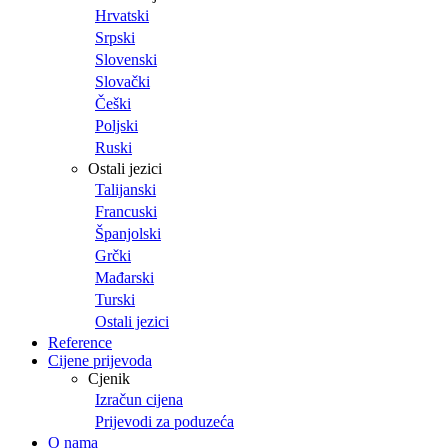
Hrvatski
Srpski
Slovenski
Slovački
Češki
Poljski
Ruski
Ostali jezici
Talijanski
Francuski
Španjolski
Grčki
Mađarski
Turski
Ostali jezici
Reference
Cijene prijevoda
Cjenik
Izračun cijena
Prijevodi za poduzeća
O nama