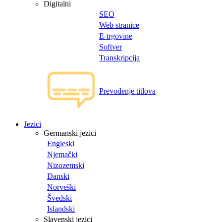
Digitalni
SEO
Web stranice
E-trgovine
Softver
Transkripcija
Prevođenje titlova
Jezici
Germanski jezici
Engleski
Njemački
Nizozemski
Danski
Norveški
Švedski
Islandski
Slavenski jezici