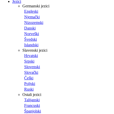
Jezici
Germanski jezici
Engleski
Njemački
Nizozemski
Danski
Norveški
Švedski
Islandski
Slavenski jezici
Hrvatski
Srpski
Slovenski
Slovački
Češki
Poljski
Ruski
Ostali jezici
Talijanski
Francuski
Španjolski