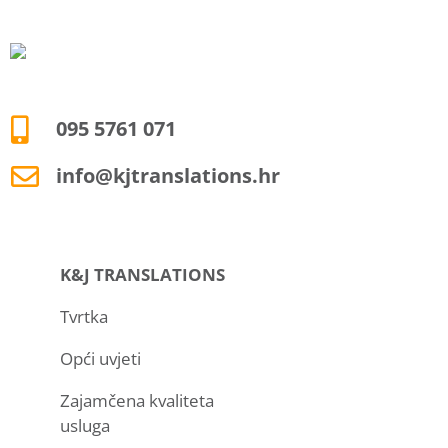
095 5761 071
info@kjtranslations.hr
K&J TRANSLATIONS
Tvrtka
Opći uvjeti
Zajamčena kvaliteta
usluga