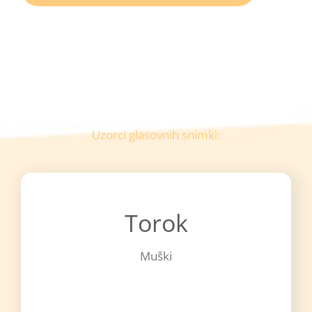
Uzorci glasovnih snimki:
Torok
Muški