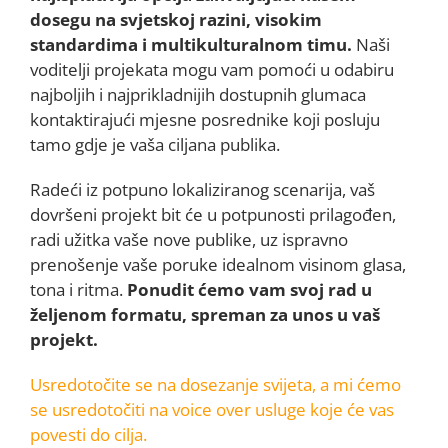
dosegu na svjetskoj razini, visokim
standardima i multikulturalnom timu.
Naši
voditelji projekata mogu vam pomoći u odabiru
najboljih i najprikladnijih dostupnih glumaca
kontaktirajući mjesne posrednike koji posluju
tamo gdje je vaša ciljana publika.
Radeći iz potpuno lokaliziranog scenarija, vaš
dovršeni projekt bit će u potpunosti prilagođen,
radi užitka vaše nove publike, uz ispravno
prenošenje vaše poruke idealnom visinom glasa,
tona i ritma
.
Ponudit ćemo vam svoj rad u
željenom formatu, spreman za unos u vaš
projekt
.
Usredotočite se na dosezanje svijeta, a mi ćemo
se usredotočiti na voice over usluge koje će vas
povesti do cilja
.