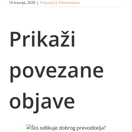
14 travnja, 2020
|
Prijevod
|
0 komentara
Prikaži
povezane
objave