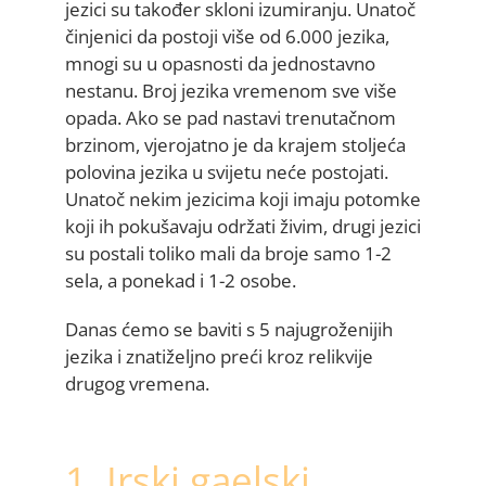
jezici su također skloni izumiranju. Unatoč
činjenici da postoji više od 6.000 jezika,
mnogi su u opasnosti da jednostavno
nestanu. Broj jezika vremenom sve više
opada. Ako se pad nastavi trenutačnom
brzinom, vjerojatno je da krajem stoljeća
polovina jezika u svijetu neće postojati.
Unatoč nekim jezicima koji imaju potomke
koji ih pokušavaju održati živim, drugi jezici
su postali toliko mali da broje samo 1-2
sela, a ponekad i 1-2 osobe.
Danas ćemo se baviti s 5 najugroženijih
jezika i znatiželjno preći kroz relikvije
drugog vremena.
1. Irski gaelski