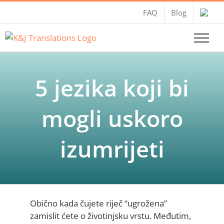
Skip
FAQ
Blog
to
content
5 jezika koji bi
mogli uskoro
izumrijeti
Obično kada čujete riječ “ugrožena”
zamislit ćete o životinjsku vrstu. Međutim,