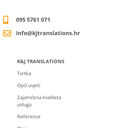
095 5761 071
info@kjtranslations.hr
K&J TRANSLATIONS
Tvrtka
Opći uvjeti
Zajamčena kvaliteta
usluga
Reference