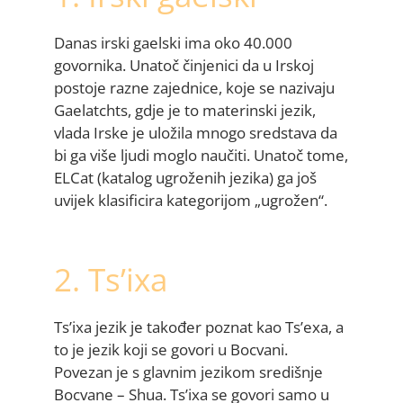
Danas irski gaelski ima oko 40.000
govornika. Unatoč činjenici da u Irskoj
postoje razne zajednice, koje se nazivaju
Gaelatchts, gdje je to materinski jezik,
vlada Irske je uložila mnogo sredstava da
bi ga više ljudi moglo naučiti. Unatoč tome,
ELCat (katalog ugroženih jezika) ga još
uvijek klasificira kategorijom „ugrožen“.
2. Ts’ixa
Ts’ixa jezik je također poznat kao Ts’exa, a
to je jezik koji se govori u Bocvani.
Povezan je s glavnim jezikom središnje
Bocvane – Shua. Ts’ixa se govori samo u